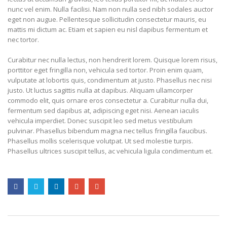
nunc vel enim. Nulla facilisi. Nam non nulla sed nibh sodales auctor
eget non augue. Pellentesque sollicitudin consectetur mauris, eu
mattis mi dictum ac. Etiam et sapien eu nisl dapibus fermentum et
nec tortor.
Curabitur nec nulla lectus, non hendrerit lorem. Quisque lorem risus,
porttitor eget fringilla non, vehicula sed tortor. Proin enim quam,
vulputate at lobortis quis, condimentum at justo. Phasellus nec nisi
justo. Ut luctus sagittis nulla at dapibus. Aliquam ullamcorper
commodo elit, quis ornare eros consectetur a. Curabitur nulla dui,
fermentum sed dapibus at, adipiscing eget nisi. Aenean iaculis
vehicula imperdiet. Donec suscipit leo sed metus vestibulum
pulvinar. Phasellus bibendum magna nec tellus fringilla faucibus.
Phasellus mollis scelerisque volutpat. Ut sed molestie turpis.
Phasellus ultrices suscipit tellus, ac vehicula ligula condimentum et.