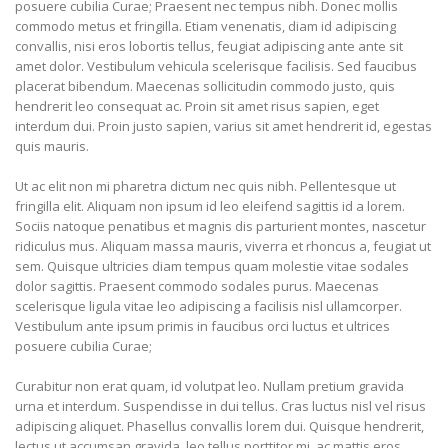
posuere cubilia Curae; Praesent nec tempus nibh. Donec mollis
commodo metus et fringilla. Etiam venenatis, diam id adipiscing
convallis, nisi eros lobortis tellus, feugiat adipiscing ante ante sit
amet dolor. Vestibulum vehicula scelerisque facilisis. Sed faucibus
placerat bibendum. Maecenas sollicitudin commodo justo, quis
hendrerit leo consequat ac. Proin sit amet risus sapien, eget
interdum dui. Proin justo sapien, varius sit amet hendrerit id, egestas
quis mauris.
Ut ac elit non mi pharetra dictum nec quis nibh. Pellentesque ut
fringilla elit. Aliquam non ipsum id leo eleifend sagittis id a lorem.
Sociis natoque penatibus et magnis dis parturient montes, nascetur
ridiculus mus. Aliquam massa mauris, viverra et rhoncus a, feugiat ut
sem. Quisque ultricies diam tempus quam molestie vitae sodales
dolor sagittis. Praesent commodo sodales purus. Maecenas
scelerisque ligula vitae leo adipiscing a facilisis nisl ullamcorper.
Vestibulum ante ipsum primis in faucibus orci luctus et ultrices
posuere cubilia Curae;
Curabitur non erat quam, id volutpat leo. Nullam pretium gravida
urna et interdum. Suspendisse in dui tellus. Cras luctus nisl vel risus
adipiscing aliquet. Phasellus convallis lorem dui. Quisque hendrerit,
lectus ut accumsan gravida, leo tellus porttitor mi, ac mattis eros