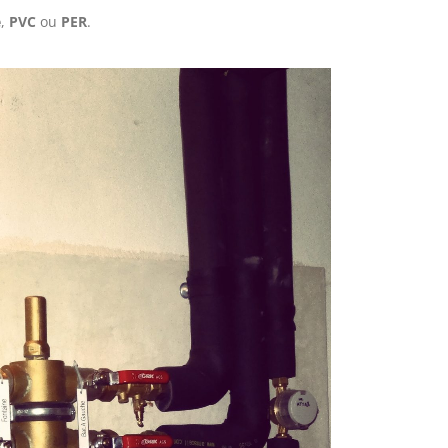
e
,
PVC
ou
PER
.